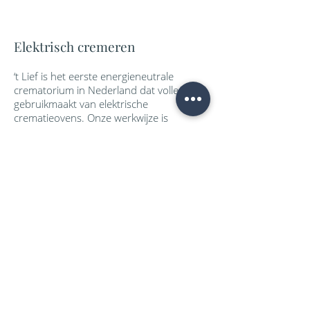
Elektrisch cremeren
‘t Lief is het eerste energieneutrale
crematorium in Nederland dat volledig
gebruikmaakt van elektrische
crematieovens. Onze werkwijze is
nagenoeg emissieloos. Het is een
beproefde techniek, die in Zwitserland en
Zuid-Duitsland is ontwikkeld en daar al
langer in gebruik is. Dankzij
zonnepanelen en heetwaterreservoirs
wordt het pand voorzien in de eigen
energiebehoefte. Voor alle ramen is
energiezuinig triple glas gebruikt.